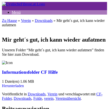
Zum
Inhalt
Menü
springen
Zu Hause
»
Verein
»
Downloads
»
Mir geht´s gut, ich kann wieder
aufatmen
Mir geht´s gut, ich kann wieder aufatmen
Unseren Folder “Mir geht´s gut, ich kann wieder aufatmen” finden
Sie hier zum Download.
Informationsfolder CF Hilfe
1 Datei(en)
1.06 MB
Herunterladen
Veröffentlicht in
Downloads
,
Verein
und verschlagwortet mit
CF-
Folder
,
Downloads
,
Folde
,
verein
,
Vereinsübersicht
.
Beitragsnavigation