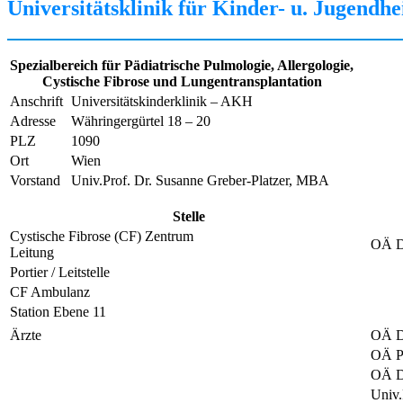
Universitätsklinik für Kinder- u. Jugend
Spezialbereich für Pädiatrische Pulmologie, Allergologie,
Cystische Fibrose und Lungentransplantation
Anschrift
Universitätskinderklinik – AKH
Adresse
Währingergürtel 18 – 20
PLZ
1090
Ort
Wien
Vorstand
Univ.Prof. Dr. Susanne Greber-Platzer, MBA
Stelle
Cystische Fibrose (CF) Zentrum
OÄ Dr
Leitung
Portier / Leitstelle
CF Ambulanz
Station Ebene 11
Ärzte
OÄ Dr
OÄ Pr
OÄ D
Univ.