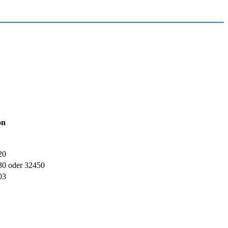
on
20
30 oder 32450
03