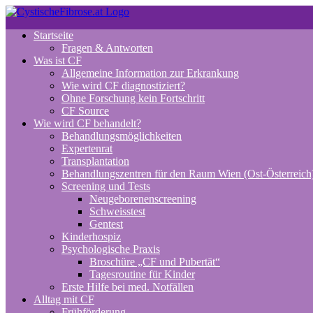
Zum
Inhalt
Startseite
springen
Fragen & Antworten
Was ist CF
Allgemeine Information zur Erkrankung
Wie wird CF diagnostiziert?
Ohne Forschung kein Fortschritt
CF Source
Wie wird CF behandelt?
Behandlungsmöglichkeiten
Expertenrat
Transplantation
Behandlungszentren für den Raum Wien (Ost-Österreich
Screening und Tests
Neugeborenenscreening
Schweisstest
Gentest
Kinderhospiz
Psychologische Praxis
Broschüre „CF und Pubertät“
Tagesroutine für Kinder
Erste Hilfe bei med. Notfällen
Alltag mit CF
Frühförderung