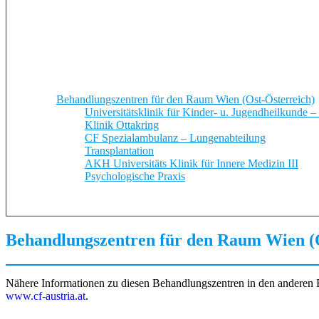
Behandlungszentren für den Raum Wien (Ost-Österreich)
Universitätsklinik für Kinder- u. Jugendheilkunde
Klinik Ottakring
CF Spezialambulanz – Lungenabteilung
Transplantation
AKH Universitäts Klinik für Innere Medizin III
Psychologische Praxis
Behandlungszentren für den Raum Wien (O
Nähere Informationen zu diesen Behandlungszentren in den anderen B
www.
c
f-austria.at
.