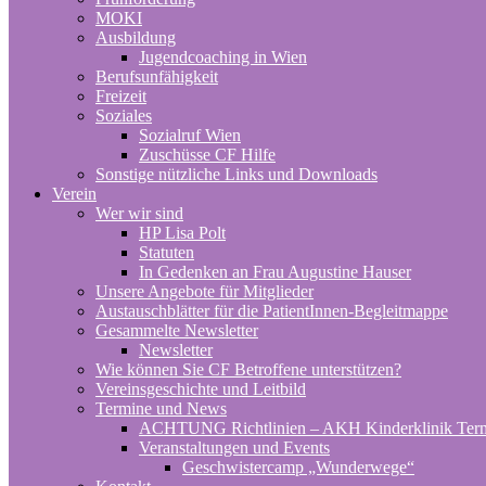
MOKI
Ausbildung
Jugendcoaching in Wien
Berufsunfähigkeit
Freizeit
Soziales
Sozialruf Wien
Zuschüsse CF Hilfe
Sonstige nützliche Links und Downloads
Verein
Wer wir sind
HP Lisa Polt
Statuten
In Gedenken an Frau Augustine Hauser
Unsere Angebote für Mitglieder
Austauschblätter für die PatientInnen-Begleitmappe
Gesammelte Newsletter
Newsletter
Wie können Sie CF Betroffene unterstützen?
Vereinsgeschichte und Leitbild
Termine und News
ACHTUNG Richtlinien – AKH Kinderklinik Ter
Veranstaltungen und Events
Geschwistercamp „Wunderwege“