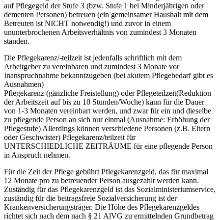
auf Pflegegeld der Stufe 3 (bzw. Stufe 1 bei Minderjährigen oder
dementen Personen) betreuen (ein gemeinsamer Haushalt mit dem
Betreuten ist NICHT notwendig!) und zuvor in einem
ununterbrochenen Arbeitsverhältnis von zumindest 3 Monaten
standen.
Die Pflegekarenz/-teilzeit ist jedenfalls schriftlich mit dem
Arbeitgeber zu vereinbaren und zumindest 3 Monate vor
Inanspruchnahme bekanntzugeben (bei akutem Pflegebedarf gibt es
Ausnahmen)
Pflegekarenz (gänzliche Freistellung) oder Pflegeteilzeit(Reduktion
der Arbeitszeit auf bis zu 10 Stunden/Woche) kann für die Dauer
von 1-3 Monaten vereinbart werden, und zwar für ein und dieselbe
zu pflegende Person an sich nur einmal (Ausnahme: Erhöhung der
Pflegestufe) Allerdings können verschiedene Personen (z.B. Eltern
oder Geschwister) Pflegekarenz/teilzeit für
UNTERSCHIEDLICHE ZEITRÄUME für eine pflegende Person
in Anspruch nehmen.
Für die Zeit der Pflege gebührt Pflegekarenzgeld, das für maximal
12 Monate pro zu betreuender Person ausgezahlt werden kann.
Zuständig für das Pflegekarenzgeld ist das Sozialministeriumservice,
zuständig für die beitragsfreie Sozialversicherung ist der
Krankenversicherungsträger. Die Höhe des Pflegekarenzgeldes
richtet sich nach dem nach § 21 AlVG zu ermittelnden Grundbetrag