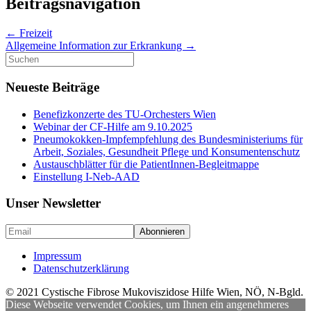
Beitragsnavigation
←
Freizeit
Allgemeine Information zur Erkrankung
→
Suche
nach:
Neueste Beiträge
Benefizkonzerte des TU-Orchesters Wien
Webinar der CF-Hilfe am 9.10.2025
Pneumokokken-Impfempfehlung des Bundesministeriums für
Arbeit, Soziales, Gesundheit Pflege und Konsumentenschutz
Austauschblätter für die PatientInnen-Begleitmappe
Einstellung I-Neb-AAD
Unser Newsletter
Impressum
Datenschutzerklärung
© 2021 Cystische Fibrose Mukoviszidose Hilfe Wien, NÖ, N-Bgld.
Diese Webseite verwendet Cookies, um Ihnen ein angenehmeres