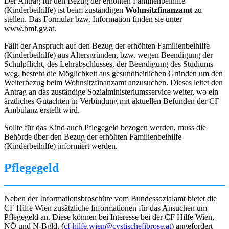
Der Antrag für den Bezug der erhöhten Familienbeihilfe
(Kinderbeihilfe) ist beim zuständigen
Wohnsitzfinanzamt
zu
stellen. Das Formular bzw. Information finden sie unter
www.bmf.gv.at.
Fällt der Anspruch auf den Bezug der erhöhten Familienbeihilfe
(Kinderbeihilfe) aus Altersgründen, bzw. wegen Beendigung der
Schulpflicht, des Lehrabschlusses, der Beendigung des Studiums
weg, besteht die Möglichkeit aus gesundheitlichen Gründen um den
Weiterbezug beim Wohnsitzfinanzamt anzusuchen. Dieses leitet den
Antrag an das zuständige Sozialministeriumsservice weiter, wo ein
ärztliches Gutachten in Verbindung mit aktuellen Befunden der CF
Ambulanz erstellt wird.
Sollte für das Kind auch Pflegegeld bezogen werden, muss die
Behörde über den Bezug der erhöhten Familienbeihilfe
(Kinderbeihilfe) informiert werden.
Pflegegeld
Neben der Informationsbroschüre vom Bundessozialamt bietet die
CF Hilfe Wien zusätzliche Informationen für das Ansuchen um
Pflegegeld an. Diese können bei Interesse bei der CF Hilfe Wien,
NÖ und N-Bgld. (
cf-hilfe.wien@cystischefibrose.at
) angefordert