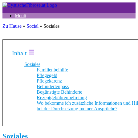
Zum
Inhalt
Menü
springen
Zu Hause
»
Social
»
Soziales
Inhalt
Soziales
Familienbeihilfe
Pflegegeld
Pflegekarenz
Behindertenpass
Begünstigte Behinderte
Rezeptgebührenbefreiung
Wo bekomme ich zusätzliche Informationen und Hil
bei der Durchsetzung meiner Ansprüche?
Soziales