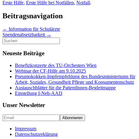
Erste Hilfe
,
Erste Hilfe bei Notfällen
,
Notfall
.
Beitragsnavigation
←
Information für Schulärzte
Spendenabsetzbarkeit
→
Suche
nach:
Neueste Beiträge
Benefizkonzerte des TU-Orchesters Wien
Webinar der CF-Hilfe am 9.10.2025
Pneumokokken-Impfempfehlung des Bundesministeriums für
Arbeit, Soziales, Gesundheit Pflege und Konsumentenschutz
Austauschblätter für die PatientInnen-Begleitmappe
Einstellung I-Neb-AAD
Unser Newsletter
Impressum
Datenschutzerklärung