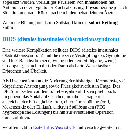
abgesetzt werden, vorläufiges Pausieren von Inhalationen mit
Antibiotika oder hypertoner Kochsalzlösung. Physiotherapie je nach
Situation und nach Rücksprache mit den behandelnden Ärzten.
Wenn die Blutung nicht zum Stillstand kommt,
sofort Rettung
rufen
!
DIOS (distales intestinales Obstruktionssyndrom)
Eine weitere Komplikation stellt das DIOS (distales intestinales
Obstruktionssyndrom) und die massive Verstopfung dar. Symptome
sind hier Bauchschmerzen, wenig oder kein Stuhlgang, wenig
Gasabgang, manchmal ist der Darm als harte Walze tastbar,
Erbrechen und Übelkeit.
Als Ursachen kommt die Änderung der bisherigen Kreondosis, viel
körperliche Anstrengung sowie Flüssigkeitsverlust in Frage. Das
DIOS tritt selten vor dem 5. Lebensjahr auf. Es empfiehlt sich,
umgehend das Spital aufzusuchen, um die Therapie mit
ausreichender Flüssigkeitszufuhr, einer Darmspülung (oral,
Magensonde oder Einlauf), anderen Spüllösungen (PEG,
hygroskopische Lösungen) bis hin zur eventuellen Operation
durchzuführen.
Veröffentlicht in
Esrte Hilfe
,
Was ist CF
und verschlagwortet mit