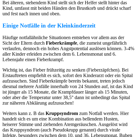
Bei älteren, stehendem Kind stellt sich der Helfer stellt hinter das
Kind, umfasst mit beiden Händen den Brustkorb und drückt scharf
und fest nach innen und oben.
Einige Notfälle in der Kleinkinderzeit
Häufige notfallähnliche Situationen entstehen vor allem aus der
Sicht der Eltern durch
Fieberkrämpfe
, die zumeist ungefährlich
verlaufen, dennoch ein hohes Angstpotential auslösen können. 3-4%
aller Kinder erleiden zwischen dem 6. Lebensmonat und 6.
Lebensjahr einen Fieberkrampf.
Wichtig ist, das Fieber frühzeitig zu senken (Fieberzäpfchen). Bei
Erstauftreten empfiehlt es sich, sofort den Kinderarzt oder ein Spital
aufzusuchen. Sind Fieberkrämpfe bereits bekannt, treten jedoch
diesmal mehrere Anfälle innerhalb von 24 Stunden auf, ist das Kind
ist jünger als 15 Monate, die Krampfdauer länger als 15 Minuten,
oder aber die Temperatur unter 38,5° dann ist unbedingt das Spital
zur näheren Abklärung aufzusuchen!
Weiters kann z. B das
Kruppsyndrom
zum Notfall werden. Hier
handelt sich es um eine Kombination aus bellendem Husten,
heiserer Stimme und ziehenden Atemgeräuschen. Ausgelöst wird
das Kruppsyndrom (auch Pseudokrupp genannt) durch virale
Infekte, besonders zwischen dem 10. und 36. Lebensmonat. Buben