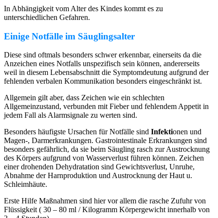
In Abhängigkeit vom Alter des Kindes kommt es zu
unterschiedlichen Gefahren.
Einige Notfälle im Säuglingsalter
Diese sind oftmals besonders schwer erkennbar, einerseits da die
Anzeichen eines Notfalls unspezifisch sein können, andererseits
weil in diesem Lebensabschnitt die Symptomdeutung aufgrund der
fehlenden verbalen Kommunikation besonders eingeschränkt ist.
Allgemein gilt aber, dass Zeichen wie ein schlechten
Allgemeinzustand, verbunden mit Fieber und fehlendem Appetit in
jedem Fall als Alarmsignale zu werten sind.
Besonders häufigste Ursachen für Notfälle sind
Infekti
onen und
Magen-, Darmerkrankungen. Gastrointestinale Erkrankungen sind
besonders gefährlich, da sie beim Säugling rasch zur Austrocknung
des Körpers aufgrund von Wasserverlust führen können. Zeichen
einer drohenden Dehydratation sind Gewichtsverlust, Unruhe,
Abnahme der Harnproduktion und Austrocknung der Haut u.
Schleimhäute.
Erste Hilfe Maßnahmen sind hier vor allem die rasche Zufuhr von
Flüssigkeit ( 30 – 80 ml / Kilogramm Körpergewicht innerhalb von