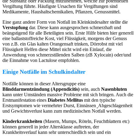
die Substanz oder Packung mitzunehmen, welche zur potentiellen
Vergiftung führte. Häufigste Ursachen für Vergiftungen sind
Medikamente, Haushaltschemikalien, Pflanzen, Genussmittel.
Eine ganz andere Form von Notfall im Kleinkindesalter stellte die
Verstopfung
dar. Diese kann ausgesprochen schmerzhaft und
beängstigend für alle Beteiligten sein. Erste Hilfe bieten hier generell
eine ballaststoffreiche Kost, viel Flüssigkeit, morgens der Genuss
von z.B. ein Glas kalten Orangensaft trinken, Dörrobst mit viel
Flüssigkeit Helfen diese Mittel nicht wird ein Einlauf, die
Anwendung von schmerzstillenden Salben (zB Xylocain) oder/und
die Einnahme von Lactulose empfohlen.
Einige Notfälle im Schulkindalter
Notfälle können in dieser Altersgruppe eine
Blinddarmentzündung (Appendicitis)
sein, auch
Nasenbluten
kann unter Umständen massive Probleme mit sich bringen. Auch die
Erstmanifestation eines
Diabetes Mellitus
mit den typische
Erstsymptomen wie vermehrter Durst, Einnässen ̧ Abgeschlagenheit
und Gewichtsverlust kann zum medizinischen Notfall werden.
Kinderkrankheiten
(Masern, Mumps, Röteln, Feuchtblattern etc)
können generell in jeder Altersklasse auftreten, der
Krankheitsverlauf kann sehr unterschiedlich sein und ein