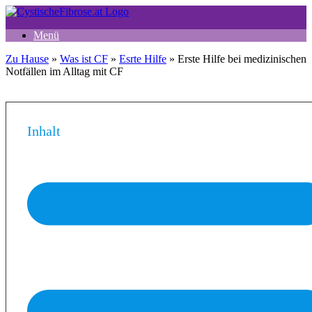
Zum
Inhalt
Menü
springen
Zu Hause
»
Was ist CF
»
Esrte Hilfe
»
Erste Hilfe bei medizinischen
Notfällen im Alltag mit CF
Inhalt