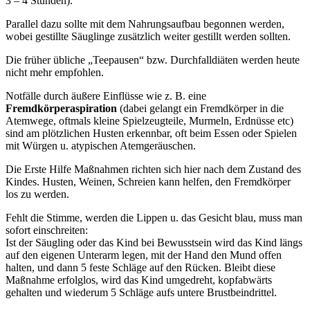
3 – 4 Stunden).
Parallel dazu sollte mit dem Nahrungsaufbau begonnen werden,
wobei gestillte Säuglinge zusätzlich weiter gestillt werden sollten.
Die früher übliche „Teepausen“ bzw. Durchfalldiäten werden heute
nicht mehr empfohlen.
Notfälle durch äußere Einflüsse wie z. B. eine
Fremdkörperaspiration
(dabei gelangt ein Fremdkörper in die
Atemwege, oftmals kleine Spielzeugteile, Murmeln, Erdnüsse etc)
sind am plötzlichen Husten erkennbar, oft beim Essen oder Spielen
mit Würgen u. atypischen Atemgeräuschen.
Die Erste Hilfe Maßnahmen richten sich hier nach dem Zustand des
Kindes. Husten, Weinen, Schreien kann helfen, den Fremdkörper
los zu werden.
Fehlt die Stimme, werden die Lippen u. das Gesicht blau, muss man
sofort einschreiten:
Ist der Säugling oder das Kind bei Bewusstsein wird das Kind längs
auf den eigenen Unterarm legen, mit der Hand den Mund offen
halten, und dann 5 feste Schläge auf den Rücken. Bleibt diese
Maßnahme erfolglos, wird das Kind umgedreht, kopfabwärts
gehalten und wiederum 5 Schläge aufs untere Brustbeindrittel.