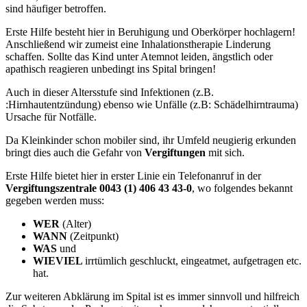
sind häufiger betroffen.
Erste Hilfe besteht hier in Beruhigung und Oberkörper hochlagern!
Anschließend wir zumeist eine Inhalationstherapie Linderung
schaffen. Sollte das Kind unter Atemnot leiden, ängstlich oder
apathisch reagieren unbedingt ins Spital bringen!
Auch in dieser Altersstufe sind Infektionen (z.B.
:Hirnhautentzündung) ebenso wie Unfälle (z.B: Schädelhirntrauma)
Ursache für Notfälle.
Da Kleinkinder schon mobiler sind, ihr Umfeld neugierig erkunden
bringt dies auch die Gefahr von
Vergiftungen
mit sich.
Erste Hilfe bietet hier in erster Linie ein Telefonanruf in der
Vergiftungszentrale 0043 (1) 406 43 43-0
, wo folgendes bekannt
gegeben werden muss:
WER
(Alter)
WANN
(Zeitpunkt)
WAS
und
WIEVIEL
irrtümlich geschluckt, eingeatmet, aufgetragen etc.
hat.
Zur weiteren Abklärung im Spital ist es immer sinnvoll und hilfreich