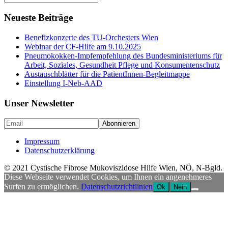
nach:
Neueste Beiträge
Benefizkonzerte des TU-Orchesters Wien
Webinar der CF-Hilfe am 9.10.2025
Pneumokokken-Impfempfehlung des Bundesministeriums für
Arbeit, Soziales, Gesundheit Pflege und Konsumentenschutz
Austauschblätter für die PatientInnen-Begleitmappe
Einstellung I-Neb-AAD
Unser Newsletter
Impressum
Datenschutzerklärung
© 2021 Cystische Fibrose Mukoviszidose Hilfe Wien, NÖ, N-Bgld.
Diese Webseite verwendet Cookies, um Ihnen ein angenehmeres
Surfen zu ermöglichen.
Datenschutzrichtlinien
Ok
Nein