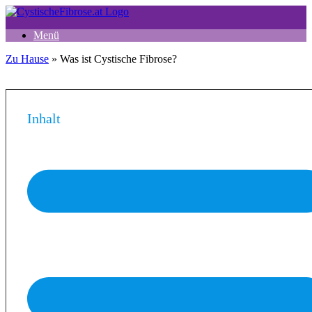
Zum
Inhalt
Menü
springen
Zu Hause
»
Was ist Cystische Fibrose?
Inhalt