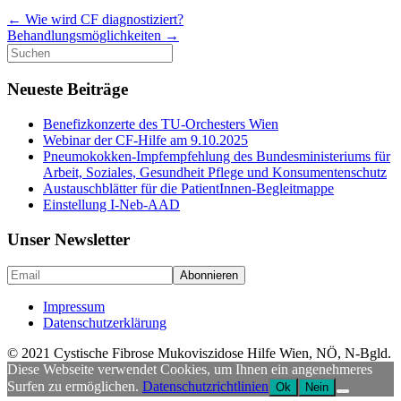
←
Wie wird CF diagnostiziert?
Behandlungsmöglichkeiten
→
Suche
nach:
Neueste Beiträge
Benefizkonzerte des TU-Orchesters Wien
Webinar der CF-Hilfe am 9.10.2025
Pneumokokken-Impfempfehlung des Bundesministeriums für
Arbeit, Soziales, Gesundheit Pflege und Konsumentenschutz
Austauschblätter für die PatientInnen-Begleitmappe
Einstellung I-Neb-AAD
Unser Newsletter
Impressum
Datenschutzerklärung
© 2021 Cystische Fibrose Mukoviszidose Hilfe Wien, NÖ, N-Bgld.
Diese Webseite verwendet Cookies, um Ihnen ein angenehmeres
Surfen zu ermöglichen.
Datenschutzrichtlinien
Ok
Nein