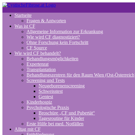
Zum
Inhalt
Startseite
springen
Fragen & Antworten
Was ist CF
Allgemeine Information zur Erkrankung
Wie wird CF diagnostiziert?
Ohne Forschung kein Fortschritt
CF Source
Wie wird CF behandelt?
Behandlungsmöglichkeiten
Expertenrat
Transplantation
Behandlungszentren für den Raum Wien (Ost-Österreich
Screening und Tests
Neugeborenenscreening
Schweisstest
Gentest
Kinderhospiz
Psychologische Praxis
Broschüre „CF und Pubertät“
Tagesroutine für Kinder
Erste Hilfe bei med. Notfällen
Alltag mit CF
Frühförderung