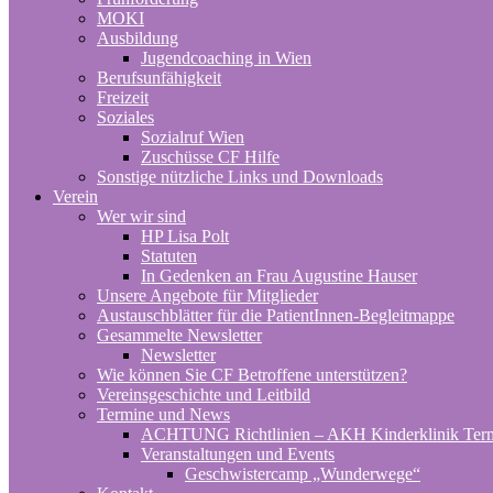
MOKI
Ausbildung
Jugendcoaching in Wien
Berufsunfähigkeit
Freizeit
Soziales
Sozialruf Wien
Zuschüsse CF Hilfe
Sonstige nützliche Links und Downloads
Verein
Wer wir sind
HP Lisa Polt
Statuten
In Gedenken an Frau Augustine Hauser
Unsere Angebote für Mitglieder
Austauschblätter für die PatientInnen-Begleitmappe
Gesammelte Newsletter
Newsletter
Wie können Sie CF Betroffene unterstützen?
Vereinsgeschichte und Leitbild
Termine und News
ACHTUNG Richtlinien – AKH Kinderklinik Ter
Veranstaltungen und Events
Geschwistercamp „Wunderwege“