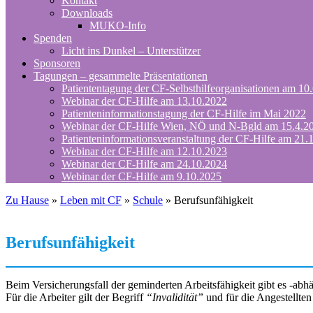
Kontakt
Downloads
MUKO-Info
Spenden
Licht ins Dunkel – Unterstützer
Sponsoren
Tagungen – gesammelte Präsentationen
Patiententagung der CF-Selbsthilfeorganisationen am 10
Webinar der CF-Hilfe am 13.10.2022
Patienteninformationstagung der CF-Hilfe im Mai 2022
Webinar der CF-Hilfe Wien, NÖ und N-Bgld am 15.4.2
Patienteninformationsveranstaltung der CF-Hilfe am 21.
Webinar der CF-Hilfe am 12.10.2023
Webinar der CF-Hilfe am 24.10.2024
Webinar der CF-Hilfe am 9.10.2025
Zu Hause
»
Leben mit CF
»
Schule
»
Berufsunfähigkeit
Berufsunfähigkeit
Beim Versicherungsfall der geminderten Arbeitsfähigkeit gibt es -abh
Für die Arbeiter gilt der Begriff
“Invalidität”
und für die Angestellte