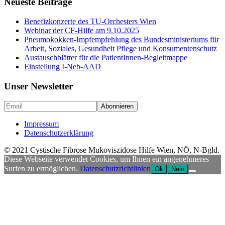
Neueste Beiträge
Benefizkonzerte des TU-Orchesters Wien
Webinar der CF-Hilfe am 9.10.2025
Pneumokokken-Impfempfehlung des Bundesministeriums für
Arbeit, Soziales, Gesundheit Pflege und Konsumentenschutz
Austauschblätter für die PatientInnen-Begleitmappe
Einstellung I-Neb-AAD
Unser Newsletter
Impressum
Datenschutzerklärung
© 2021 Cystische Fibrose Mukoviszidose Hilfe Wien, NÖ, N-Bgld.
Diese Webseite verwendet Cookies, um Ihnen ein angenehmeres
Surfen zu ermöglichen.
Datenschutzrichtlinien
Ok
Nein