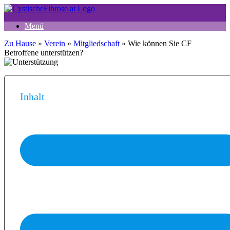
Zum
Inhalt
Menü
springen
Zu Hause
»
Verein
»
Mitgliedschaft
»
Wie können Sie CF
Betroffene unterstützen?
Inhalt