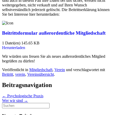
sind auch in diesem Fall Ihre Daten bei uns sicher, werden nicht
weitergegeben, nicht verkauft und auf Ihren Wunsch
selbstverständlich jederzeit gelöscht. Die Beitrittserklärung können
Sie bei Interesse hier herunterladen:
Beitrittsformular außerordentliche Mitgliedschaft
1 Datei(en)
145.65 KB
Herunterladen
Wir würden uns freuen Sie als neues außerordentliches Mitglied
begrüßen zu dürfen!
Veröffentlicht in
Mitgliedschaft
,
Verein
und verschlagwortet mit
Beitritt
,
verein
,
Vereinsübersicht
.
Beitragsnavigation
←
Psychologische Praxis
Wer wir sind
→
Suche
nach: