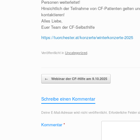
Personen weiterleitet!
Hinsichtlich der Teilnahme von CF-Patienten gelten un
kontaktieren!
Alles Liebe,
Euer Team der CF-Selbsthilfe
https://tuorchester.at/konzerte/winterkonzerte-2025
Veröffentlicht in
Uncategorized
.
Beitragsnavigation
←
Webinar der CF-Hilfe am 9.10.2025
Schreibe einen Kommentar
Deine E-Mail-Adresse wird nicht veröffentlicht.
Erforderliche Felder 
Kommentar
*