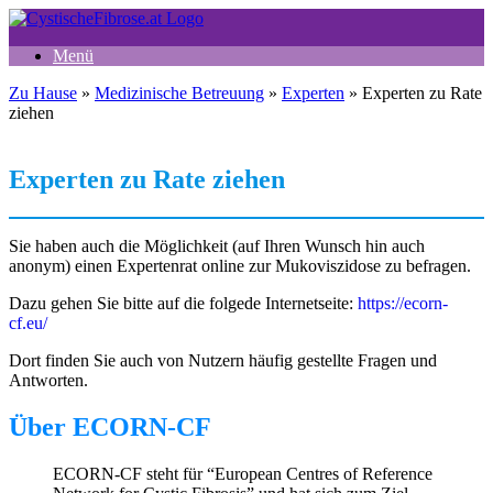
Zum
Inhalt
Menü
springen
Zu Hause
»
Medizinische Betreuung
»
Experten
»
Experten zu Rate
ziehen
Experten zu Rate ziehen
Sie haben auch die Möglichkeit (auf Ihren Wunsch hin auch
anonym) einen Expertenrat online zur Mukoviszidose zu befragen.
Dazu gehen Sie bitte auf die folgede Internetseite:
https://ecorn-
cf.eu/
Dort finden Sie auch von Nutzern häufig gestellte Fragen und
Antworten.
Über ECORN-CF
ECORN-CF steht für “European Centres of Reference