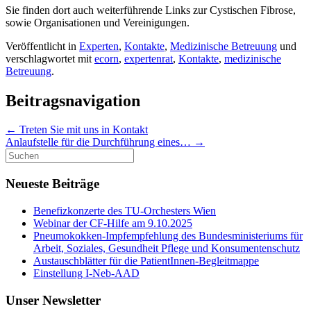
Sie finden dort auch weiterführende Links zur Cystischen Fibrose,
sowie Organisationen und Vereinigungen.
Veröffentlicht in
Experten
,
Kontakte
,
Medizinische Betreuung
und
verschlagwortet mit
ecorn
,
expertenrat
,
Kontakte
,
medizinische
Betreuung
.
Beitragsnavigation
←
Treten Sie mit uns in Kontakt
Anlaufstelle für die Durchführung eines…
→
Suche
nach:
Neueste Beiträge
Benefizkonzerte des TU-Orchesters Wien
Webinar der CF-Hilfe am 9.10.2025
Pneumokokken-Impfempfehlung des Bundesministeriums für
Arbeit, Soziales, Gesundheit Pflege und Konsumentenschutz
Austauschblätter für die PatientInnen-Begleitmappe
Einstellung I-Neb-AAD
Unser Newsletter