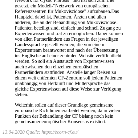
Network for Cystic Fibrosis” und hat sich zum Ziel
gesetzt, ein Modell-“Netzwerk von europäischen
Referenzzentren für Mukoviszidose” aufzubauen.Das
Hauptziel dabei ist, Patienten, Ärzten und allen
anderen, die an der Behandlung von Mukoviszidose-
Patienten beteiligt sind, einfach und schnell Zugang zu
Expertenwissen und -rat zu ermöglichen. Dabei können
von allen Partnerländern aus Fragen in der jeweiligen
Landessprache gestellt werden, die von einem
Expertenteam beantwortet und nach der Übersetzung
ins Englische auf einer zentralen Website veröffentlicht
werden. So soll ein Austausch von Expertenwissen
auch zwischen den einzelnen europäischen
Partnerländern stattfinden. Anstelle langer Reisen zu
einem weit entfernten CF-Zentrum soll jedem Patienten
unabhängig von Herkunft und Muttersprache das
gleiche Expertenwissen auf diese Weise zur Verfügung
stehen.
Weiterhin sollen auf dieser Grundlage gemeinsame
europäische Richtlinien erarbeitet werden, da in vielen
Punkten der Behandlung der CF bislang noch kein
gemeinsamer europäischer Konsensus existiert.
13.04.2020 Quelle:
https://ecorn-cf.eu/