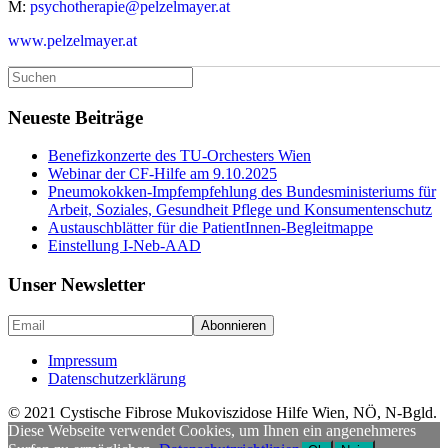
M:
psychotherapie@pelzelmayer.at
www.pelzelmayer.at
Suche
nach:
Neueste Beiträge
Benefizkonzerte des TU-Orchesters Wien
Webinar der CF-Hilfe am 9.10.2025
Pneumokokken-Impfempfehlung des Bundesministeriums für
Arbeit, Soziales, Gesundheit Pflege und Konsumentenschutz
Austauschblätter für die PatientInnen-Begleitmappe
Einstellung I-Neb-AAD
Unser Newsletter
Impressum
Datenschutzerklärung
© 2021 Cystische Fibrose Mukoviszidose Hilfe Wien, NÖ, N-Bgld.
Diese Webseite verwendet Cookies, um Ihnen ein angenehmeres