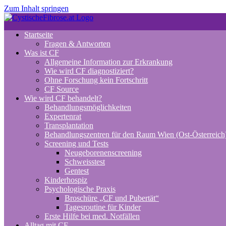
Zum Inhalt springen
Startseite
Fragen & Antworten
Was ist CF
Allgemeine Information zur Erkrankung
Wie wird CF diagnostiziert?
Ohne Forschung kein Fortschritt
CF Source
Wie wird CF behandelt?
Behandlungsmöglichkeiten
Expertenrat
Transplantation
Behandlungszentren für den Raum Wien (Ost-Österreich
Screening und Tests
Neugeborenenscreening
Schweisstest
Gentest
Kinderhospiz
Psychologische Praxis
Broschüre „CF und Pubertät“
Tagesroutine für Kinder
Erste Hilfe bei med. Notfällen
Alltag mit CF