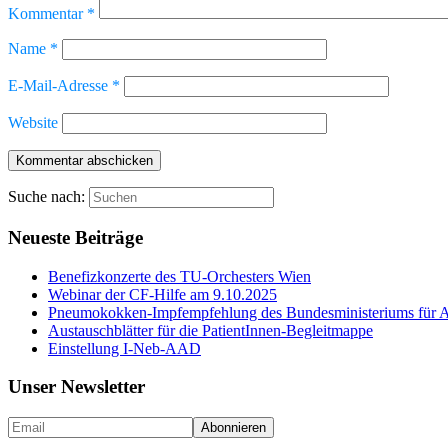
Kommentar
*
Name
*
E-Mail-Adresse
*
Website
Suche nach:
Neueste Beiträge
Benefizkonzerte des TU-Orchesters Wien
Webinar der CF-Hilfe am 9.10.2025
Pneumokokken-Impfempfehlung des Bundesministeriums für Ar
Austauschblätter für die PatientInnen-Begleitmappe
Einstellung I-Neb-AAD
Unser Newsletter