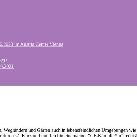
.6.2023 im Austria Center Vienna
021!
10.2021
n, Wegrändern und Gärten auch in lebensfeindlichen Umgebungen wie A
durch :-). Kurz und gut: Ich bin einem/einer “CF-Kämpfer*in” recht ä