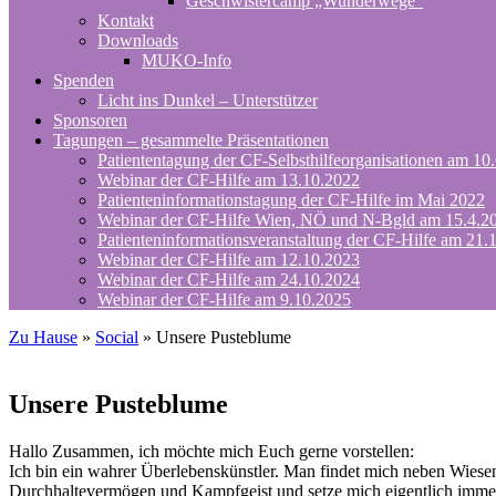
Geschwistercamp „Wunderwege“
Kontakt
Downloads
MUKO-Info
Spenden
Licht ins Dunkel – Unterstützer
Sponsoren
Tagungen – gesammelte Präsentationen
Patiententagung der CF-Selbsthilfeorganisationen am 10
Webinar der CF-Hilfe am 13.10.2022
Patienteninformationstagung der CF-Hilfe im Mai 2022
Webinar der CF-Hilfe Wien, NÖ und N-Bgld am 15.4.2
Patienteninformationsveranstaltung der CF-Hilfe am 21.
Webinar der CF-Hilfe am 12.10.2023
Webinar der CF-Hilfe am 24.10.2024
Webinar der CF-Hilfe am 9.10.2025
Zu Hause
»
Social
»
Unsere Pusteblume
Unsere Pusteblume
Hallo Zusammen, ich möchte mich Euch gerne vorstellen:
Ich bin ein wahrer Überlebenskünstler. Man findet mich neben Wiese
Durchhaltevermögen und Kampfgeist und setze mich eigentlich immer 