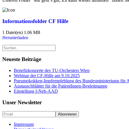
Unseren Folder “Mir geht´s gut, ich kann wieder aufatmen” finden S
Informationsfolder CF Hilfe
1 Datei(en)
1.06 MB
Herunterladen
Suche
nach:
Neueste Beiträge
Benefizkonzerte des TU-Orchesters Wien
Webinar der CF-Hilfe am 9.10.2025
Pneumokokken-Impfempfehlung des Bundesministeriums für Ar
Austauschblätter für die PatientInnen-Begleitmappe
Einstellung I-Neb-AAD
Unser Newsletter
Impressum