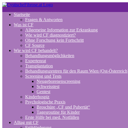
Zum
Inhalt
Startseite
springen
Fragen & Antworten
Was ist CF
Allgemeine Information zur Erkrankung
Wie wird CF diagnostiziert?
Ohne Forschung kein Fortschritt
CF Source
Wie wird CF behandelt?
Behandlungsmöglichkeiten
Expertenrat
Transplantation
Behandlungszentren für den Raum Wien (Ost-Österreich
Screening und Tests
Neugeborenenscreening
Schweisstest
Gentest
Kinderhospiz
Psychologische Praxis
Broschüre „CF und Pubertät“
Tagesroutine für Kinder
Erste Hilfe bei med. Notfällen
Alltag mit CF
Frühförderung