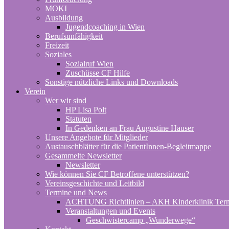
MOKI
Ausbildung
Jugendcoaching in Wien
Berufsunfähigkeit
Freizeit
Soziales
Sozialruf Wien
Zuschüsse CF Hilfe
Sonstige nützliche Links und Downloads
Verein
Wer wir sind
HP Lisa Polt
Statuten
In Gedenken an Frau Augustine Hauser
Unsere Angebote für Mitglieder
Austauschblätter für die PatientInnen-Begleitmappe
Gesammelte Newsletter
Newsletter
Wie können Sie CF Betroffene unterstützen?
Vereinsgeschichte und Leitbild
Termine und News
ACHTUNG Richtlinien – AKH Kinderklinik Ter
Veranstaltungen und Events
Geschwistercamp „Wunderwege“