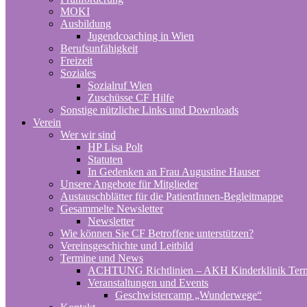
MOKI
Ausbildung
Jugendcoaching in Wien
Berufsunfähigkeit
Freizeit
Soziales
Sozialruf Wien
Zuschüsse CF Hilfe
Sonstige nützliche Links und Downloads
Verein
Wer wir sind
HP Lisa Polt
Statuten
In Gedenken an Frau Augustine Hauser
Unsere Angebote für Mitglieder
Austauschblätter für die PatientInnen-Begleitmappe
Gesammelte Newsletter
Newsletter
Wie können Sie CF Betroffene unterstützen?
Vereinsgeschichte und Leitbild
Termine und News
ACHTUNG Richtlinien – AKH Kinderklinik Ter
Veranstaltungen und Events
Geschwistercamp „Wunderwege“