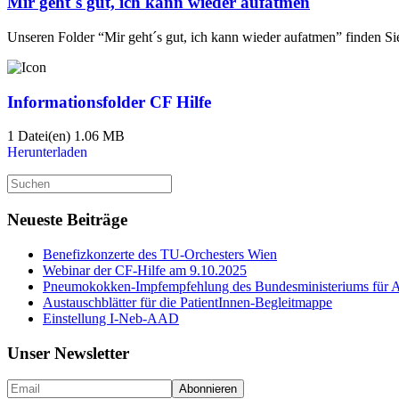
Mir geht´s gut, ich kann wieder aufatmen
Unseren Folder “Mir geht´s gut, ich kann wieder aufatmen” finden S
Informationsfolder CF Hilfe
1 Datei(en)
1.06 MB
Herunterladen
Suche
nach:
Neueste Beiträge
Benefizkonzerte des TU-Orchesters Wien
Webinar der CF-Hilfe am 9.10.2025
Pneumokokken-Impfempfehlung des Bundesministeriums für Ar
Austauschblätter für die PatientInnen-Begleitmappe
Einstellung I-Neb-AAD
Unser Newsletter