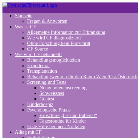
Zum
Inhalt
Startseite
springen
Fragen & Antworten
Was ist CF
Allgemeine Information zur Erkrankung
Wie wird CF diagnostiziert?
Ohne Forschung kein Fortschritt
CF Source
Wie wird CF behandelt?
Behandlungsmöglichkeiten
Expertenrat
Transplantation
Behandlungszentren für den Raum Wien (Ost-Österreich
Screening und Tests
Neugeborenenscreening
Schweisstest
Gentest
Kinderhospiz
Psychologische Praxis
Broschüre „CF und Pubertät“
Tagesroutine für Kinder
Erste Hilfe bei med. Notfällen
Alltag mit CF
Frühförderung