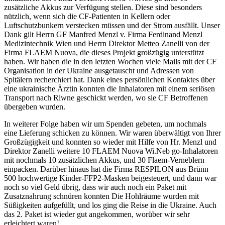
zusätzliche Akkus zur Verfügung stellen. Diese sind besonders
nützlich, wenn sich die CF-Patienten in Kellern oder
Luftschutzbunkern verstecken müssen und der Strom ausfällt. Unser
Dank gilt Herrn GF Manfred Menzl v. Firma Ferdinand Menzl
Medizintechnik Wien und Herrn Direktor Metteo Zanelli von der
Firma FLAEM Nuova, die dieses Projekt großzügig unterstützt
haben. Wir haben die in den letzten Wochen viele Mails mit der CF
Organisation in der Ukraine ausgetauscht und Adressen von
Spitälern recherchiert hat. Dank eines persönlichen Kontaktes über
eine ukrainische Ärztin konnten die Inhalatoren mit einem seriösen
Transport nach Riwne geschickt werden, wo sie CF Betroffenen
übergeben wurden.
In weiterer Folge haben wir um Spenden gebeten, um nochmals
eine Lieferung schicken zu können. Wir waren überwältigt von Ihrer
Großzügigkeit und konnten so wieder mit Hilfe von Hr. Menzl und
Direktor Zanelli weitere 10 FLAEM Nuova Wi.Neb go-Inhalatoren
mit nochmals 10 zusätzlichen Akkus, und 30 Flaem-Verneblern
einpacken. Darüber hinaus hat die Firma RESPILON aus Brünn
500 hochwertige Kinder-FFP2-Masken beigesteuert, und dann war
noch so viel Geld übrig, dass wir auch noch ein Paket mit
Zusatznahrung schnüren konnten Die Hohlräume wurden mit
Süßigkeiten aufgefüllt, und los ging die Reise in die Ukraine. Auch
das 2. Paket ist wieder gut angekommen, worüber wir sehr
erleichtert waren!