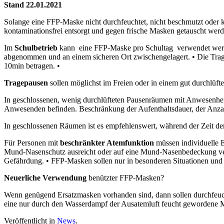
Stand 22.01.2021
Solange eine FFP-Maske nicht durchfeuchtet, nicht beschmutzt oder kon
kontaminationsfrei entsorgt und gegen frische Masken getauscht werd
Im
Schulbetrieb
kann eine FFP-Maske pro Schultag verwendet werde
abgenommen und an einem sicheren Ort zwischengelagert. • Die Trage
10min betragen. •
Tragepausen
sollen möglichst im Freien oder in einem gut durchlüfte
In geschlossenen, wenig durchlüfteten Pausenräumen mit Anwesenhei
Anwesenden befinden. Beschränkung der Aufenthaltsdauer, der Anzahl
In geschlossenen Räumen ist es empfehlenswert, während der Zeit de
Für Personen mit
beschränkter Atemfunktion
müssen individuelle E
Mund-Nasenschutz ausreicht oder auf eine Mund-Nasenbedeckung verzi
Gefährdung. • FFP-Masken sollen nur in besonderen Situationen und 
Neuerliche Verwendung
benützter FFP-Masken?
Wenn genügend Ersatzmasken vorhanden sind, dann sollen durchfeuch
eine nur durch den Wasserdampf der Ausatemluft feucht gewordene Ma
Veröffentlicht in
News
.