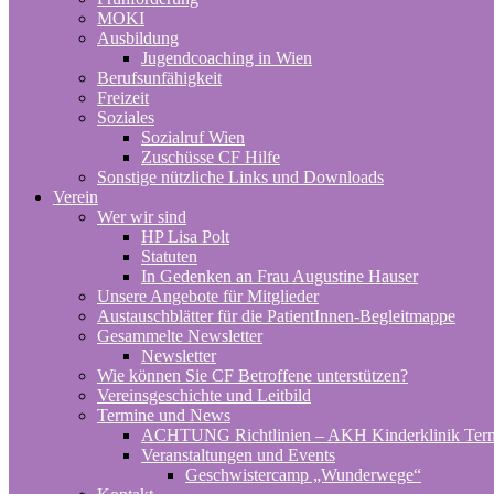
MOKI
Ausbildung
Jugendcoaching in Wien
Berufsunfähigkeit
Freizeit
Soziales
Sozialruf Wien
Zuschüsse CF Hilfe
Sonstige nützliche Links und Downloads
Verein
Wer wir sind
HP Lisa Polt
Statuten
In Gedenken an Frau Augustine Hauser
Unsere Angebote für Mitglieder
Austauschblätter für die PatientInnen-Begleitmappe
Gesammelte Newsletter
Newsletter
Wie können Sie CF Betroffene unterstützen?
Vereinsgeschichte und Leitbild
Termine und News
ACHTUNG Richtlinien – AKH Kinderklinik Ter
Veranstaltungen und Events
Geschwistercamp „Wunderwege“