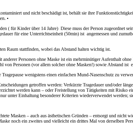
taminiert und nicht beschädigt ist, behält sie ihre Funktionstüchtigkei
en. •
n ( für Kinder über 14 Jahre) Diese muss der Person zugeordnet sei
dauer für eine Unterrichtseinheit (50min) ist angemessen und zumutba
ten Raum stattfinden, wobei das Abstand halten wichtig ist.
t anderer Personen ohne Maske ist ein mehrminütiger Aufenthalt ohne
 von Personen (vor allem solcher ohne Masken!) sowie Abstand ist es
r Tragepause wenigstens einen einfachen Mund-Nasenschutz zu verwend
ntscheidungen getroffen werden: Verkürzte Tragedauer und/oder längere
chtet werden kann – oder Freistellung von Tätigkeiten mit Risiko ei
nur unter Einhaltung besonderer Kriterien wiederverwendet werden; s
tete Masken – auch aus ästhetischen Gründen – entsorgt und nicht w
ske noch ein zweites und vielleicht ein drittes Mal von derselben Per