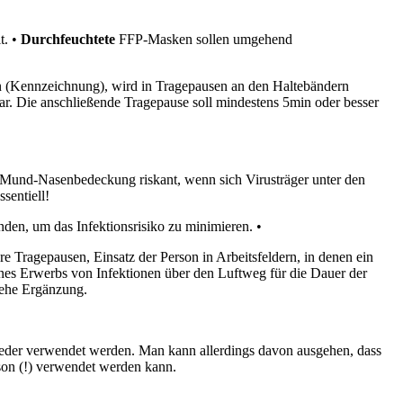
t. •
Durchfeuchtete
FFP-Masken sollen umgehend
n (Kennzeichnung), wird in Tragepausen an den Haltebändern
r. Die anschließende Tragepause soll mindestens 5min oder besser
 Mund-Nasenbedeckung riskant, wenn sich Virusträger unter den
sentiell!
en, um das Infektionsrisiko zu minimieren. •
 Tragepausen, Einsatz der Person in Arbeitsfeldern, in denen ein
nes Erwerbs von Infektionen über den Luftweg für die Dauer der
iehe Ergänzung.
ieder verwendet werden. Man kann allerdings davon ausgehen, dass
son (!) verwendet werden kann.