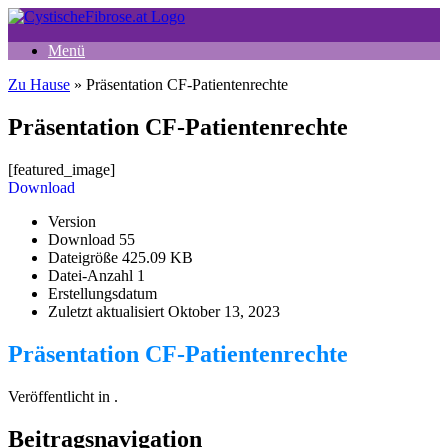
Zum
Inhalt
Menü
springen
Zu Hause
»
Präsentation CF-Patientenrechte
Präsentation CF-Patientenrechte
[featured_image]
Download
Version
Download
55
Dateigröße
425.09 KB
Datei-Anzahl
1
Erstellungsdatum
Zuletzt aktualisiert
Oktober 13, 2023
Präsentation CF-Patientenrechte
Veröffentlicht in .
Beitragsnavigation