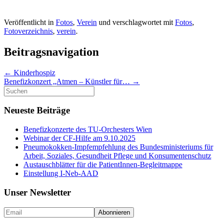
Veröffentlicht in
Fotos
,
Verein
und verschlagwortet mit
Fotos
,
Fotoverzeichnis
,
verein
.
Beitragsnavigation
←
Kinderhospiz
Benefizkonzert „Atmen – Künstler für…
→
Suche
nach:
Neueste Beiträge
Benefizkonzerte des TU-Orchesters Wien
Webinar der CF-Hilfe am 9.10.2025
Pneumokokken-Impfempfehlung des Bundesministeriums für
Arbeit, Soziales, Gesundheit Pflege und Konsumentenschutz
Austauschblätter für die PatientInnen-Begleitmappe
Einstellung I-Neb-AAD
Unser Newsletter