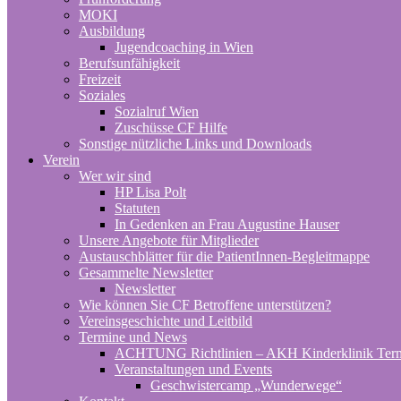
MOKI
Ausbildung
Jugendcoaching in Wien
Berufsunfähigkeit
Freizeit
Soziales
Sozialruf Wien
Zuschüsse CF Hilfe
Sonstige nützliche Links und Downloads
Verein
Wer wir sind
HP Lisa Polt
Statuten
In Gedenken an Frau Augustine Hauser
Unsere Angebote für Mitglieder
Austauschblätter für die PatientInnen-Begleitmappe
Gesammelte Newsletter
Newsletter
Wie können Sie CF Betroffene unterstützen?
Vereinsgeschichte und Leitbild
Termine und News
ACHTUNG Richtlinien – AKH Kinderklinik Ter
Veranstaltungen und Events
Geschwistercamp „Wunderwege“