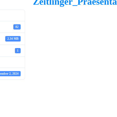
Zeitlinger_Praesent
82
2.34 MB
1
ember 2, 2024