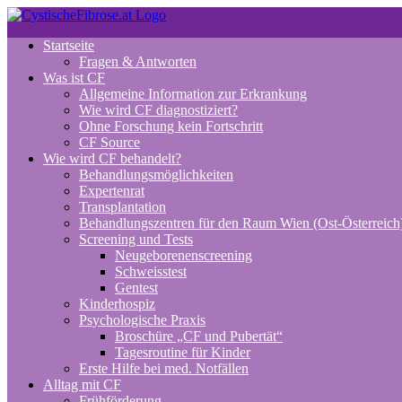
Zum
Inhalt
Startseite
springen
Fragen & Antworten
Was ist CF
Allgemeine Information zur Erkrankung
Wie wird CF diagnostiziert?
Ohne Forschung kein Fortschritt
CF Source
Wie wird CF behandelt?
Behandlungsmöglichkeiten
Expertenrat
Transplantation
Behandlungszentren für den Raum Wien (Ost-Österreich
Screening und Tests
Neugeborenenscreening
Schweisstest
Gentest
Kinderhospiz
Psychologische Praxis
Broschüre „CF und Pubertät“
Tagesroutine für Kinder
Erste Hilfe bei med. Notfällen
Alltag mit CF
Frühförderung