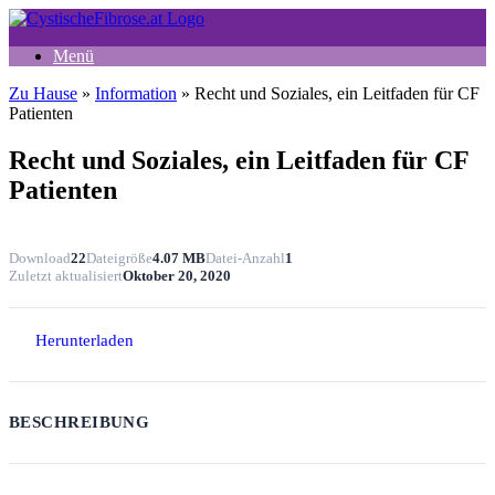
Zum
Inhalt
Menü
springen
Zu Hause
»
Information
»
Recht und Soziales, ein Leitfaden für CF
Patienten
Recht und Soziales, ein Leitfaden für CF
Patienten
Download
22
Dateigröße
4.07 MB
Datei-Anzahl
1
Zuletzt aktualisiert
Oktober 20, 2020
Herunterladen
BESCHREIBUNG