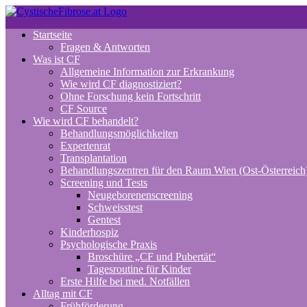
Zum
Inhalt
Startseite
springen
Fragen & Antworten
Was ist CF
Allgemeine Information zur Erkrankung
Wie wird CF diagnostiziert?
Ohne Forschung kein Fortschritt
CF Source
Wie wird CF behandelt?
Behandlungsmöglichkeiten
Expertenrat
Transplantation
Behandlungszentren für den Raum Wien (Ost-Österreich
Screening und Tests
Neugeborenenscreening
Schweisstest
Gentest
Kinderhospiz
Psychologische Praxis
Broschüre „CF und Pubertät“
Tagesroutine für Kinder
Erste Hilfe bei med. Notfällen
Alltag mit CF
Frühförderung