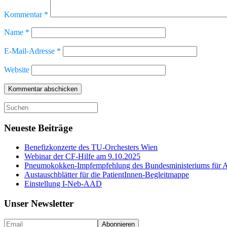
Kommentar
*
Name
*
E-Mail-Adresse
*
Website
Suche
nach:
Neueste Beiträge
Benefizkonzerte des TU-Orchesters Wien
Webinar der CF-Hilfe am 9.10.2025
Pneumokokken-Impfempfehlung des Bundesministeriums für Ar
Austauschblätter für die PatientInnen-Begleitmappe
Einstellung I-Neb-AAD
Unser Newsletter