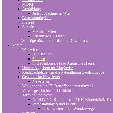
MOKI
Ausbildung
Jugendcoaching in Wien
Berufsunfähigkeit
Freizeit
Soziales
Sozialruf Wien
Zuschüsse CF Hilfe
Sonstige nützliche Links und Downloads
Verein
Wer wir sind
HP Lisa Polt
Statuten
In Gedenken an Frau Augustine Hauser
Unsere Angebote für Mitglieder
Austauschblätter für die PatientInnen-Begleitmappe
Gesammelte Newsletter
Newsletter
Wie können Sie CF Betroffene unterstützen?
Vereinsgeschichte und Leitbild
Termine und News
ACHTUNG Richtlinien – AKH Kinderklinik Ter
Veranstaltungen und Events
Geschwistercamp „Wunderwege“