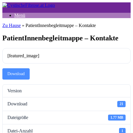
Zum
Inhalt
springen
Menü
Zu Hause
»
PatientInnenbegleitmappe – Kontakte
PatientInnenbegleitmappe – Kontakte
[featured_image]
Download
Version
Download
21
Dateigröße
1.77 MB
Datei-Anzahl
1