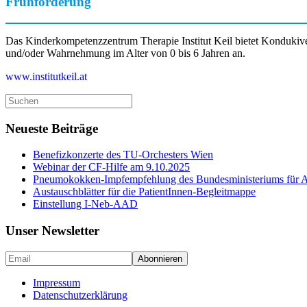
Frühförderung
Das Kinderkompetenzzentrum Therapie Institut Keil bietet Konduki
und/oder Wahrnehmung im Alter von 0 bis 6 Jahren an.
www.institutkeil.at
Suche
nach:
Neueste Beiträge
Benefizkonzerte des TU-Orchesters Wien
Webinar der CF-Hilfe am 9.10.2025
Pneumokokken-Impfempfehlung des Bundesministeriums für Ar
Austauschblätter für die PatientInnen-Begleitmappe
Einstellung I-Neb-AAD
Unser Newsletter
Impressum
Datenschutzerklärung