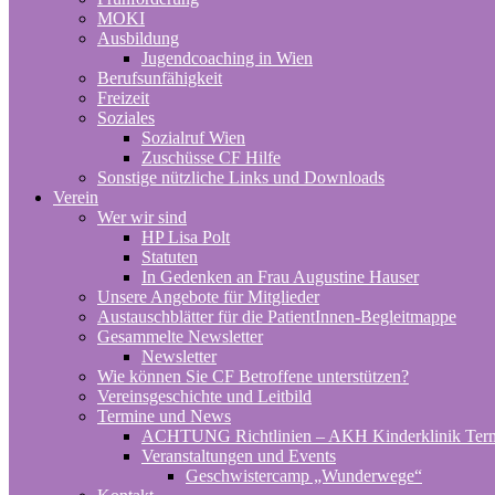
MOKI
Ausbildung
Jugendcoaching in Wien
Berufsunfähigkeit
Freizeit
Soziales
Sozialruf Wien
Zuschüsse CF Hilfe
Sonstige nützliche Links und Downloads
Verein
Wer wir sind
HP Lisa Polt
Statuten
In Gedenken an Frau Augustine Hauser
Unsere Angebote für Mitglieder
Austauschblätter für die PatientInnen-Begleitmappe
Gesammelte Newsletter
Newsletter
Wie können Sie CF Betroffene unterstützen?
Vereinsgeschichte und Leitbild
Termine und News
ACHTUNG Richtlinien – AKH Kinderklinik Ter
Veranstaltungen und Events
Geschwistercamp „Wunderwege“