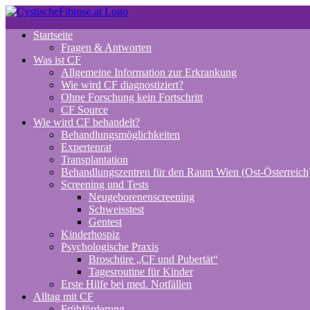
Zum
Inhalt
Startseite
springen
Fragen & Antworten
Was ist CF
Allgemeine Information zur Erkrankung
Wie wird CF diagnostiziert?
Ohne Forschung kein Fortschritt
CF Source
Wie wird CF behandelt?
Behandlungsmöglichkeiten
Expertenrat
Transplantation
Behandlungszentren für den Raum Wien (Ost-Österreich
Screening und Tests
Neugeborenenscreening
Schweisstest
Gentest
Kinderhospiz
Psychologische Praxis
Broschüre „CF und Pubertät“
Tagesroutine für Kinder
Erste Hilfe bei med. Notfällen
Alltag mit CF
Frühförderung