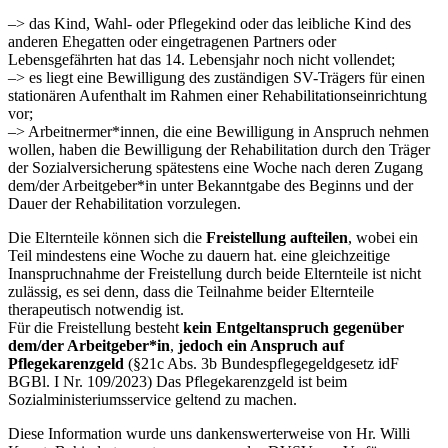
–> das Kind, Wahl- oder Pflegekind oder das leibliche Kind des
anderen Ehegatten oder eingetragenen Partners oder
Lebensgefährten hat das 14. Lebensjahr noch nicht vollendet;
–> es liegt eine Bewilligung des zuständigen SV-Trägers für einen
stationären Aufenthalt im Rahmen einer Rehabilitationseinrichtung
vor;
–> Arbeitnermer*innen, die eine Bewilligung in Anspruch nehmen
wollen, haben die Bewilligung der Rehabilitation durch den Träger
der Sozialversicherung spätestens eine Woche nach deren Zugang
dem/der Arbeitgeber*in unter Bekanntgabe des Beginns und der
Dauer der Rehabilitation vorzulegen.
Die Elternteile können sich die
Freistellung aufteilen
, wobei ein
Teil mindestens eine Woche zu dauern hat. eine gleichzeitige
Inanspruchnahme der Freistellung durch beide Elternteile ist nicht
zulässig, es sei denn, dass die Teilnahme beider Elternteile
therapeutisch notwendig ist.
Für die Freistellung besteht
kein Entgeltanspruch gegenüber
dem/der Arbeitgeber*in
,
jedoch ein Anspruch auf
Pflegekarenzgeld
(§21c Abs. 3b Bundespflegegeldgesetz idF
BGBl. I Nr. 109/2023) Das Pflegekarenzgeld ist beim
Sozialministeriumsservice geltend zu machen.
Diese Information wurde uns dankenswerterweise von Hr. Willi