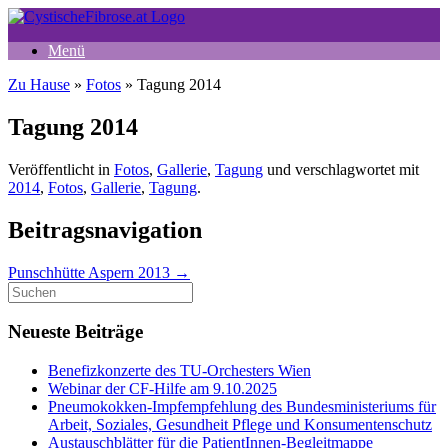
Zum
Inhalt
Menü
springen
Zu Hause
»
Fotos
»
Tagung 2014
Tagung 2014
Veröffentlicht in
Fotos
,
Gallerie
,
Tagung
und verschlagwortet mit
2014
,
Fotos
,
Gallerie
,
Tagung
.
Beitragsnavigation
Punschhütte Aspern 2013
→
Suche
nach:
Neueste Beiträge
Benefizkonzerte des TU-Orchesters Wien
Webinar der CF-Hilfe am 9.10.2025
Pneumokokken-Impfempfehlung des Bundesministeriums für
Arbeit, Soziales, Gesundheit Pflege und Konsumentenschutz
Austauschblätter für die PatientInnen-Begleitmappe