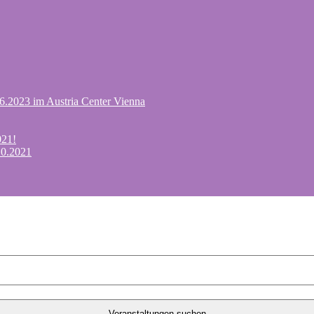
.6.2023 im Austria Center Vienna
021!
10.2021
Veranstaltungen suchen