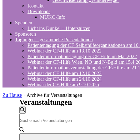
Geschwistercamp „Wunderwege“
Kontakt
Downloads
MUKO-Info
Spenden
Licht ins Dunkel – Unterstützer
Sponsoren
Tagungen – gesammelte Präsentationen
Patiententagung der CF-Selbsthilfeorganisationen am 10
Webinar der CF-Hilfe am 13.10.2022
Patienteninformationstagung der CF-Hilfe im Mai 2022
Webinar der CF-Hilfe Wien, NÖ und N-Bgld am 15.4.2
Patienteninformationsveranstaltung der CF-Hilfe am 21.
Webinar der CF-Hilfe am 12.10.2023
Webinar der CF-Hilfe am 24.10.2024
Webinar der CF-Hilfe am 9.10.2025
Zu Hause
»
Archive für Veranstaltungen
Veranstaltungen
Veranstaltungen
Suche
Bitte
Suche
Schlüsselwort
und
eingeben.
Suche
Ansichten,
nach