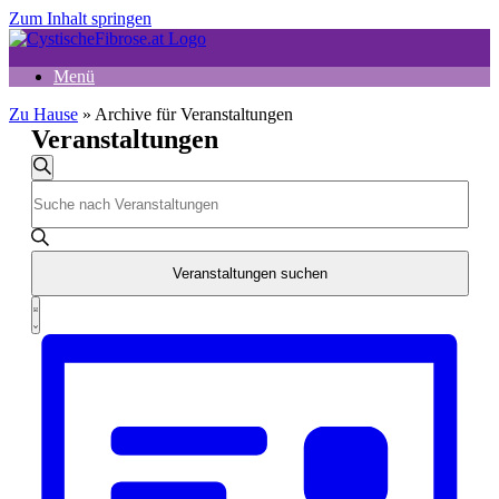
Zum Inhalt springen
Menü
Zu Hause
»
Archive für Veranstaltungen
Veranstaltungen
Veranstaltungen
Suche
Bitte
Suche
Schlüsselwort
und
eingeben.
Suche
Ansichten,
nach
Veranstaltungen suchen
Navigation
Veranstaltungen
Veranstaltung
Schlüsselwort.
Liste
Ansichten-
Navigation