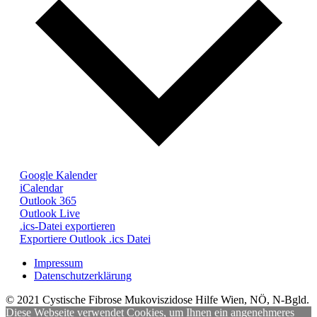
Google Kalender
iCalendar
Outlook 365
Outlook Live
.ics-Datei exportieren
Exportiere Outlook .ics Datei
Impressum
Datenschutzerklärung
© 2021 Cystische Fibrose Mukoviszidose Hilfe Wien, NÖ, N-Bgld.
Diese Webseite verwendet Cookies, um Ihnen ein angenehmeres