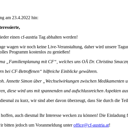
ung am 23.4.2022 hin:
Interessierte,
ieder einen cf-austria Tag abhalten werden!
age wagen wir noch keine Live-Veranstaltung, daher wird unsere Tagung
tolles Programm kostenlos zu genießen!
Thema „Familienplanung mit CF“, welches uns OÄ Dr. Christina Smaczn
n bei CF-Betroffenen“ hilfreiche Einblicke gewähren.
roph. Annette Simon über „Wechselwirkungen zwischen Medikamenten 
ewen, diese wird uns mit spannenden und aufschlussreichen Aspekten au
iesmal zu kurz, wir sind aber davon überzeugt, dass Sie durch die Tei
hoffen, auch diesmal Ihr Interesse wecken zu können! Die Einladung f
 wir bitten jedoch um Voranmeldung unter
office@cf-austria.at
!