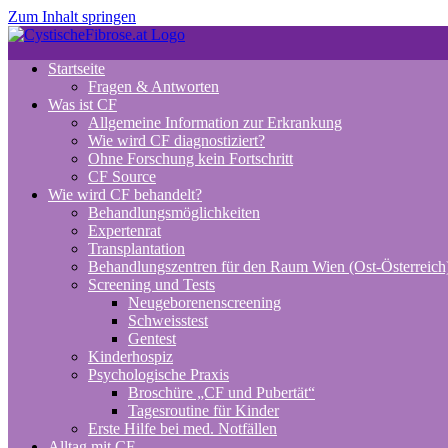
Zum Inhalt springen
Startseite
Fragen & Antworten
Was ist CF
Allgemeine Information zur Erkrankung
Wie wird CF diagnostiziert?
Ohne Forschung kein Fortschritt
CF Source
Wie wird CF behandelt?
Behandlungsmöglichkeiten
Expertenrat
Transplantation
Behandlungszentren für den Raum Wien (Ost-Österreich
Screening und Tests
Neugeborenenscreening
Schweisstest
Gentest
Kinderhospiz
Psychologische Praxis
Broschüre „CF und Pubertät“
Tagesroutine für Kinder
Erste Hilfe bei med. Notfällen
Alltag mit CF