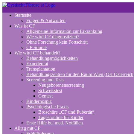
Zum
Inhalt
Startseite
springen
Fragen & Antworten
Was ist CF
Allgemeine Information zur Erkrankung
Wie wird CF diagnostiziert?
Ohne Forschung kein Fortschritt
CF Source
Wie wird CF behandelt?
Behandlungsmöglichkeiten
Expertenrat
Transplantation
Behandlungszentren für den Raum Wien (Ost-Österreich
Screening und Tests
Neugeborenenscreening
Schweisstest
Gentest
Kinderhospiz
Psychologische Praxis
Broschüre „CF und Pubertät“
Tagesroutine für Kinder
Erste Hilfe bei med. Notfällen
Alltag mit CF
Frühförderung