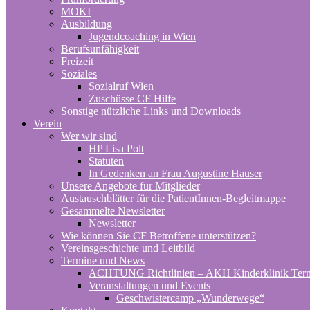
MOKI
Ausbildung
Jugendcoaching in Wien
Berufsunfähigkeit
Freizeit
Soziales
Sozialruf Wien
Zuschüsse CF Hilfe
Sonstige nützliche Links und Downloads
Verein
Wer wir sind
HP Lisa Polt
Statuten
In Gedenken an Frau Augustine Hauser
Unsere Angebote für Mitglieder
Austauschblätter für die PatientInnen-Begleitmappe
Gesammelte Newsletter
Newsletter
Wie können Sie CF Betroffene unterstützen?
Vereinsgeschichte und Leitbild
Termine und News
ACHTUNG Richtlinien – AKH Kinderklinik Ter
Veranstaltungen und Events
Geschwistercamp „Wunderwege“