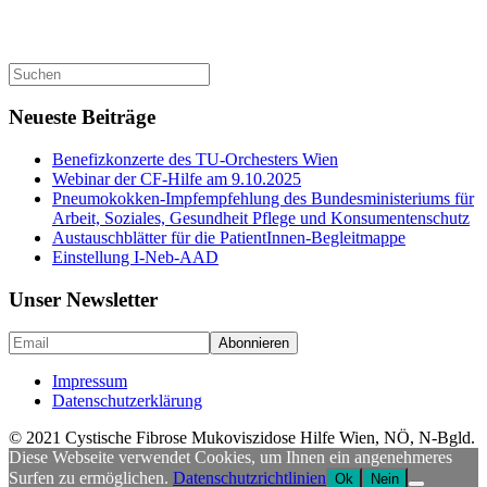
Suche
nach:
Neueste Beiträge
Benefizkonzerte des TU-Orchesters Wien
Webinar der CF-Hilfe am 9.10.2025
Pneumokokken-Impfempfehlung des Bundesministeriums für
Arbeit, Soziales, Gesundheit Pflege und Konsumentenschutz
Austauschblätter für die PatientInnen-Begleitmappe
Einstellung I-Neb-AAD
Unser Newsletter
Impressum
Datenschutzerklärung
© 2021 Cystische Fibrose Mukoviszidose Hilfe Wien, NÖ, N-Bgld.
Diese Webseite verwendet Cookies, um Ihnen ein angenehmeres
Surfen zu ermöglichen.
Datenschutzrichtlinien
Ok
Nein