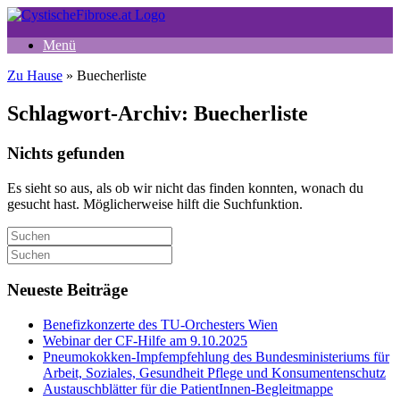
Zum
Inhalt
Menü
springen
Zu Hause
»
Buecherliste
Schlagwort-Archiv:
Buecherliste
Nichts gefunden
Es sieht so aus, als ob wir nicht das finden konnten, wonach du
gesucht hast. Möglicherweise hilft die Suchfunktion.
Suche
nach:
Suche
nach:
Neueste Beiträge
Benefizkonzerte des TU-Orchesters Wien
Webinar der CF-Hilfe am 9.10.2025
Pneumokokken-Impfempfehlung des Bundesministeriums für
Arbeit, Soziales, Gesundheit Pflege und Konsumentenschutz
Austauschblätter für die PatientInnen-Begleitmappe