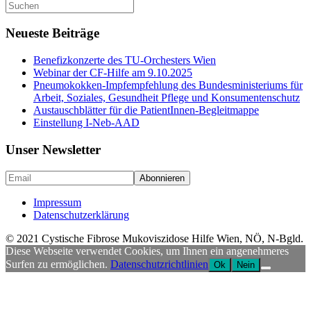
Suche
nach:
Neueste Beiträge
Benefizkonzerte des TU-Orchesters Wien
Webinar der CF-Hilfe am 9.10.2025
Pneumokokken-Impfempfehlung des Bundesministeriums für
Arbeit, Soziales, Gesundheit Pflege und Konsumentenschutz
Austauschblätter für die PatientInnen-Begleitmappe
Einstellung I-Neb-AAD
Unser Newsletter
Impressum
Datenschutzerklärung
© 2021 Cystische Fibrose Mukoviszidose Hilfe Wien, NÖ, N-Bgld.
Diese Webseite verwendet Cookies, um Ihnen ein angenehmeres
Surfen zu ermöglichen.
Datenschutzrichtlinien
Ok
Nein