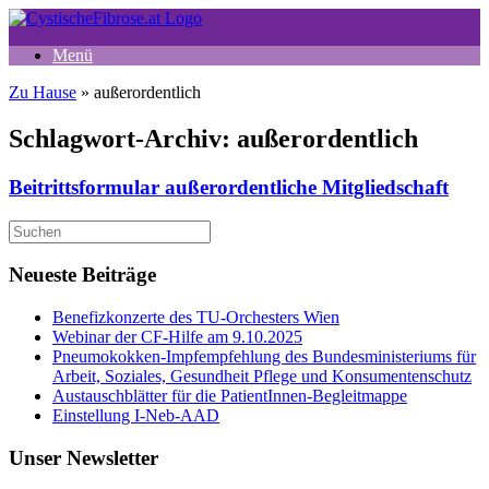
Zum
Inhalt
Menü
springen
Zu Hause
»
außerordentlich
Schlagwort-Archiv:
außerordentlich
Beitrittsformular außerordentliche Mitgliedschaft
Suche
nach:
Neueste Beiträge
Benefizkonzerte des TU-Orchesters Wien
Webinar der CF-Hilfe am 9.10.2025
Pneumokokken-Impfempfehlung des Bundesministeriums für
Arbeit, Soziales, Gesundheit Pflege und Konsumentenschutz
Austauschblätter für die PatientInnen-Begleitmappe
Einstellung I-Neb-AAD
Unser Newsletter