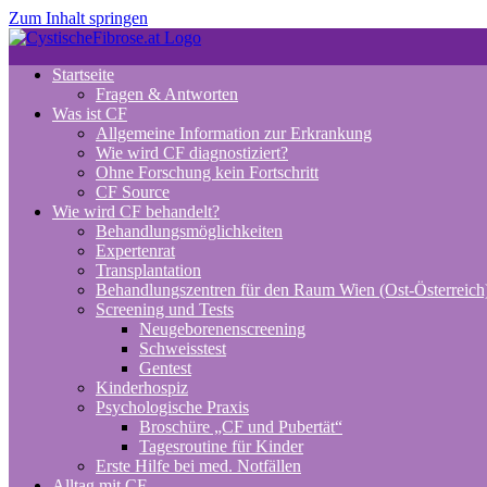
Zum Inhalt springen
Startseite
Fragen & Antworten
Was ist CF
Allgemeine Information zur Erkrankung
Wie wird CF diagnostiziert?
Ohne Forschung kein Fortschritt
CF Source
Wie wird CF behandelt?
Behandlungsmöglichkeiten
Expertenrat
Transplantation
Behandlungszentren für den Raum Wien (Ost-Österreich
Screening und Tests
Neugeborenenscreening
Schweisstest
Gentest
Kinderhospiz
Psychologische Praxis
Broschüre „CF und Pubertät“
Tagesroutine für Kinder
Erste Hilfe bei med. Notfällen
Alltag mit CF