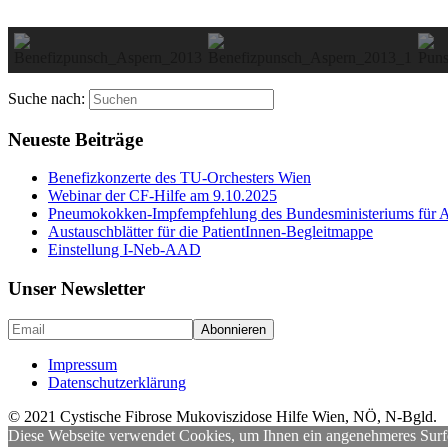
Suche nach:
Neueste Beiträge
Benefizkonzerte des TU-Orchesters Wien
Webinar der CF-Hilfe am 9.10.2025
Pneumokokken-Impfempfehlung des Bundesministeriums für Ar
Austauschblätter für die PatientInnen-Begleitmappe
Einstellung I-Neb-AAD
Unser Newsletter
Impressum
Datenschutzerklärung
© 2021 Cystische Fibrose Mukoviszidose Hilfe Wien, NÖ, N-Bgld.
Diese Webseite verwendet Cookies, um Ihnen ein angenehmeres Surf