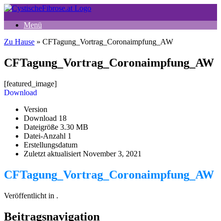
Zum
Inhalt
Menü
springen
Zu Hause
»
CFTagung_Vortrag_Coronaimpfung_AW
CFTagung_Vortrag_Coronaimpfung_AW
[featured_image]
Download
Version
Download
18
Dateigröße
3.30 MB
Datei-Anzahl
1
Erstellungsdatum
Zuletzt aktualisiert
November 3, 2021
CFTagung_Vortrag_Coronaimpfung_AW
Veröffentlicht in .
Beitragsnavigation